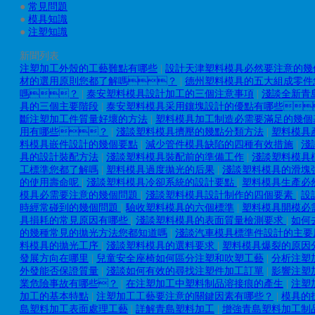
●
常見問題
●
模具知識
●
注塑知識
新聞列表
注塑加工外殼的工藝難點有哪些
|
設計天津塑料模具必然要注意的幾
材的選用原則您都了解嗎？
|
德州塑料模具的五大組成零件
嗎？
|
泰安塑料模具設計加工的三個注意事項
|
淺談全新青
具的三個主要階段
|
泰安塑料模具采用鑲塊設計的優點有哪些
斷注塑加工件質量好壞的方法
|
塑料模具加工制造必需要滿足的幾個
用有哪些？
|
淺談塑料模具擠壓的幾點分類方法
|
塑料模具
料模具嵌件設計的幾個要點
|
減少管件模具缺陷的四種有效措施
|
淺
具的設計裝配方法
|
淺談塑料模具裝配前的準備工作
|
淺談塑料模具
工標準您都了解嗎
|
塑料模具過度拋光的后果
|
淺談塑料模具的滑塊
的使用壽命呢
|
淺談塑料模具冷卻系統的設計要點
|
塑料模具生產必
模具必需要注意的幾個問題
|
淺談塑料模具設計制作的四個要素
|
設
時經常碰到的幾個問題
|
驗收塑料模具的六個標準
|
塑料模具開模必
具損耗的常見原因有哪些
|
淺談塑料模具的表面質量檢測要求
|
如何
的幾種常見的拋光方法您都知道嗎
|
淺談汽車模具標準件設計的主要
料模具的拋光工序
|
淺談塑料模具的選料要求
|
塑料模具爆裂的原因
發展方向在哪里
|
兒童安全座椅如何區分注塑和吹塑工藝
|
分析注塑
外發能否保證質量
|
淺談如何有效的尋找注塑件加工訂單
|
影響注塑
業危險事故有哪些？
|
在注塑加工中塑料制品溶接痕的產生
|
注塑
加工的基本特點
|
注塑加工工藝要注意的關鍵因素有哪些？
|
模具的
島塑料加工表面處理工藝
|
詳解青島塑料加工
|
增強青島塑料加工制