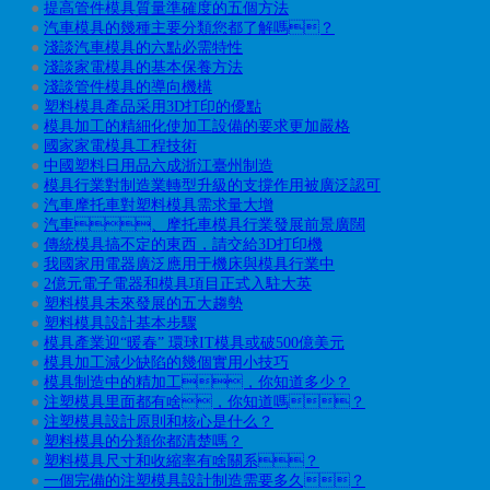
●
提高管件模具質量準確度的五個方法
●
汽車模具的幾種主要分類您都了解嗎？
●
淺談汽車模具的六點必需特性
●
淺談家電模具的基本保養方法
●
淺談管件模具的導向機構
●
塑料模具產品采用3D打印的優點
●
模具加工的精細化使加工設備的要求更加嚴格
●
國家家電模具工程技術
●
中國塑料日用品六成浙江臺州制造
●
模具行業對制造業轉型升級的支撐作用被廣泛認可
●
汽車摩托車對塑料模具需求量大增
●
汽車、摩托車模具行業發展前景廣闊
●
傳統模具搞不定的東西，請交給3D打印機
●
我國家用電器廣泛應用于機床與模具行業中
●
2億元電子電器和模具項目正式入駐大英
●
塑料模具未來發展的五大趨勢
●
塑料模具設計基本步驟
●
模具產業迎“暖春” 環球IT模具或破500億美元
●
模具加工減少缺陷的幾個實用小技巧
●
模具制造中的精加工，你知道多少？
●
注塑模具里面都有啥，你知道嗎？
●
注塑模具設計原則和核心是什么？
●
塑料模具的分類你都清楚嗎？
●
塑料模具尺寸和收縮率有啥關系？
●
一個完備的注塑模具設計制造需要多久？