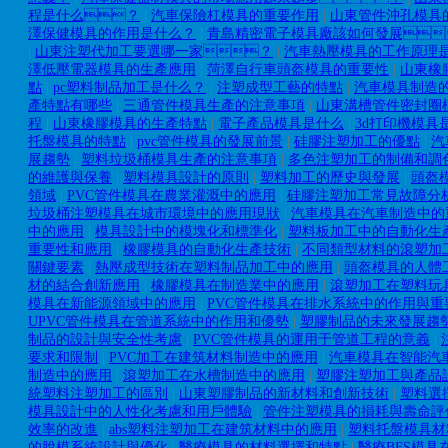
程是什么？
|
汽車保險杠模具的重要作用
|
山東管件沖孔模具
澤保健模具的作用是什么？
|
青島精密電子模具廠該如何發展
|
山東注塑代加工要選哪一家？
|
汽車熱壓模具的工作原理
澤低壓電器模具的生產應用
|
菏澤自行車頭盔模具的重要性
|
山東橡
點
|
pc塑料制品加工是什么？
|
注塑成型工藝的特點
|
汽車模具制造
產特點有哪些
|
三通管件模具生產的注意事項
|
山東溝槽管件密封圈
程
|
山東橡膠模具的生產特點
|
電子產品模具是什么
|
3d打印機模具
托盤模具的特點
|
pvc管件模具的發展前景
|
硅膠注塑加工的優點
|
汽
展趨勢
|
塑料垃圾桶模具生產的注意事項
|
多色注塑加工的制備和調
的維護與保養
|
塑料模具設計的原則
|
塑料加工的歷史與發展
|
頭盔
領域
|
PVC管件模具在農業灌溉中的應用
|
硅膠注塑加工常見故障分
垃圾桶注塑模具在城市環境中的應用現狀
|
汽車模具在汽車制造中的
中的應用
|
模具設計中的模塊化和標準化
|
塑料板加工中的自動化生
重要性和應用
|
橡膠模具的自動化生產技術
|
不同類型材料的滾塑加
關鍵要素
|
熱壓成型技術在塑料制品加工中的應用
|
頭盔模具的人體
材的結合創新應用
|
橡膠模具在制造業中的應用
|
滾塑加工在塑料玩
模具在新能源領域中的應用
|
PVC管件模具在排水系統中的作用與重
UPVC管件模具在管道系統中的作用和優勢
|
塑膠制品的未來發展趨
制品的設計與安全性考慮
|
PVC管件模具的運用于管道工程的意義
|
要求和限制
|
PVC加工在建筑材料制造中的應用
|
汽車模具在智能汽
制造中的應用
|
滾塑加工在水槽制造中的應用
|
塑膠注塑加工與產品
統塑料注塑加工的區別
|
山東塑膠制品的新材料和創新技術
|
塑料選
模具設計中的人性化考慮和用戶體驗
|
管件注塑模具的損耗與壽命評
效率的改進
|
abs塑料注塑加工在建筑材料中的應用
|
塑料托盤模具材
的脫模系統設計與優化
|
醫療模具的材料選擇和特點
|
醫療BFS模具