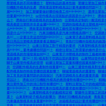
壓塑模具的不同有哪些？
|
塑料制品的基本性能
|
塑膠注塑加工操作
印機配件模具的生產
|
濟南電器塑料模具設計要考慮哪些問題？
|
展？
|
加工塑膠要做好哪些檢查工作？
|
選擇注塑加
些要素？
|
pe管件模具出現斑點的原因是什么？
|
濟南
么？
|
濟南自行車頭盔模具的生產制作
|
注塑模具定制的一般流程是
模具都是注塑而并非是金屬？
|
空調外殼模具是注塑模具
么？
|
濟南電器塑膠模具的工藝性質有哪些？
|
因是什么？
|
汽車頂棚模具是汽車沖壓模具嗎？
|
空調翅
具，一定要注意這些問題！
|
山東電子產品塑料模具品質
東日用品注塑模具選購要看這幾點！
|
青島打印機外殼模具的維護
些？
|
山東注塑加工對于精度的要求
|
汽車塑料模具市場
具，要考慮哪些問題？
|
精密注塑加工所需要的條件是什么
電器模具的市場發展如何？
|
山東電子沖壓模具的制作工藝都有哪
展新趨勢
|
環?？照{模具對于空調品質的重要性
|
山東彎頭管件模
關于山東管件模具的管理
|
硅膠注塑加工質量和哪些因素有關？
息
|
空調配件模具的生產制作很重要！
|
山東三通管件模具對生產
配件模具制作時長受哪些因素影響？
|
聊城電器模具的重要性
|
聊城
加工常見的質量問題的原因探討
|
汽車空調模具生產的重要意義
|
塑
究設計！
|
濟南3D打印機配件模具的應用優勢有哪些？
|
精雕
東注塑件加工中的澆口類型有哪些？
|
塑料注塑加工中的收縮問題
要？
|
濟南摩托車外殼模具的要求都有哪些？
|
要？
|
山東塑料模具中的動模和定模
|
塑膠件注塑加工的流
選？
|
山東塑料籃子模具的影響力
|
濟南打印機模具的由來
|
青島電
汽車儀表盤模具有多重要？
|
冰箱模具的設計要求有哪些
意義！
|
菏澤保健器材模具的市場應用越來越多！
|
山東