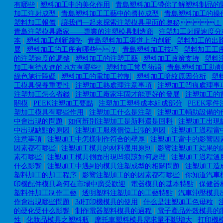
有哪些
|
塑料加工中的美化作用
|
青島塑料加工帶你了解塑料制品的
加工注射成型
|
青島塑料加工工藝中的擠拉成型
|
青島塑料加工的操
塑料加工報價
|
讓我們一起來探索注塑模具里面的奧秘！
青島注塑模具廠家——專業的注塑模具制造商
|
注塑加工射膠速度分
本
|
塑料加工創新趨勢
|
青島塑料加工渠道上的創新
|
塑料加工的出
展
|
塑料加工的工序有哪些？
|
青島塑料加工技巧
|
塑料加工工
的注塑速度的調整
|
塑料加工的注塑工藝
|
塑料加工政策支持
|
塑料
加工有待改進的地方有哪些?
|
塑料加工常見術語
|
青島塑料加工助劑
綠色施行障礙
|
塑料加工的電加工控制
|
塑料加工暗紋原因分析
|
塑
工模具保養重要性
|
注塑加工熱處理注意事項
|
注塑加工凹痕處理事
注塑加工怎么省錢
|
注塑加工廠家牢固才能更好的發展
|
注塑加工的
關模
|
PEEK注塑加工要點
|
注塑加工塑料成本組成部分
|
PEEK零
塑加工模具有哪些作用
|
注塑加工什么是注塑
|
注塑加工輔助設備的
中會出現的問題
|
如何辨別注塑加工是新料還是回料
|
注塑加工出現
中出現缺點的原因
|
注塑加工服務價位上漲的原因
|
注塑加工過程當
注意事項
|
注塑加工中怎樣制作符合的壁厚
|
注塑加工當中的影響因
因素都有哪些
|
注塑加工模具的材料選用原則
|
影響注塑加工結果的
素有哪些
|
注塑加工模具側面出現凹痕該如何處理
|
注塑加工過程溫
什么影響
|
注塑加工中遇到的模具注塑成型的相關問題
|
注塑加工造
塑料加工的加工程序
|
影響注塑加工的的因素都有哪些
|
你知道汽車
印機配件模具為何在市場中廣受歡迎
|
電器模具的基本特點
|
保健器
塑料件加工制作工藝
|
透明塑料注塑加工的工藝特點
|
汽車沖壓模具
作會出現哪些問題
|
3d打印機模具的使用
|
什么是注塑加工色母粒
|
的硬化受什么影響
|
制作電器塑料模具的過程
|
電子產品外殼模具的
性
|
化妝品模具之塑料瓶
|
摩托車塑料模具需求量不斷增大
|
打印機