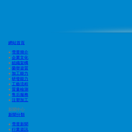
網站首頁
●
雪昱簡介
●
企業文化
●
組織架構
●
榮譽資質
●
加工能力
●
研發能力
●
工藝流程
●
質量檢測
●
售后服務
●
注塑加工
新聞中心
新聞分類
●
雪昱新聞
●
行業資訊