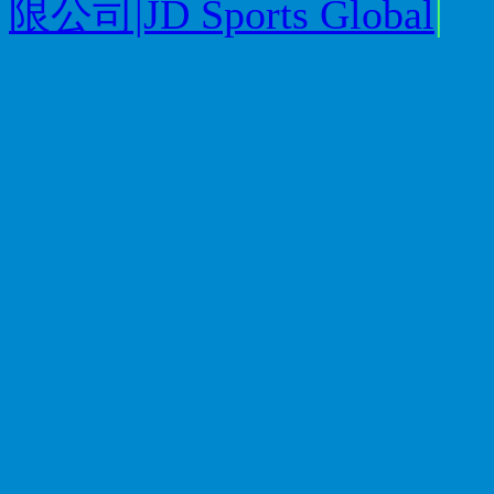
限公司|JD Sports Global
|