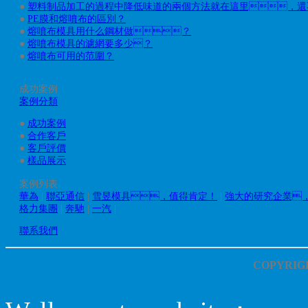
●
塑料制品加工的過程中降低味道的兩個方法就在這里，還
●
PE膜和熔噴布的區別？
●
熔噴布模具用什么鋼材做？
●
熔噴布模具的濾網要多少？
●
熔噴布可用的范圍？
成功案例
案例分類
●
成功案例
●
合作客戶
●
客戶評價
●
樣品展示
案例列表
華為
|
聯亞通信
|
雪昱模具，值得肯定！
|
強大的研究企業
格力集團
|
奔馳
|
一汽
|
聯系我們
COPYRIGH