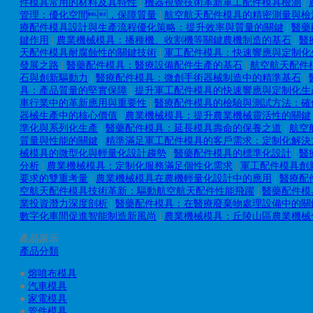
件模具常用的材料及其特性
|
機器視覺技術革新軍工配件模具檢測
|
管理：優化空間，保障質量
|
航空航天配件模具的精密測量與檢
療配件模具設計與生產流程優化策略：提升效率與質量的關鍵
|
醫藥
鍵作用
|
農業機械模具：播種機、收割機等關鍵農機制造的基石
|
醫
天配件模具耐腐蝕性的關鍵技術
|
軍工配件模具：快速響應與定制化
發展之路
|
醫藥配件模具：醫療設備配件生產的基石
|
航空航天配件
石與創新驅動力
|
醫療配件模具：微創手術器械制造中的精準基石
|
具：產品質量的堅實保障
|
提升軍工配件模具的快速響應與定制化生
車行業中的革新應用與重要性
|
醫療配件模具的檢驗與測試方法：確
器械生產中的核心價值
|
農業機械模具：提升農業機械靈活性的關鍵
準化與系列化生產
|
醫藥配件模具：延長模具壽命的保養之道
|
航空
質量與性能的關鍵
|
精準滿足軍工配件模具的客戶需求：定制化解決
械模具的微型化與輕量化設計趨勢
|
醫藥配件模具的標準化設計
|
醫
分析
|
農業機械模具：定制化服務滿足個性化需求
|
軍工配件模具創
要求的雙重考量
|
農業機械模具在農機輕量化設計中的應用
|
醫療配
空航天配件模具技術革新：驅動航空航天配件性能飛躍
|
醫藥配件模
業投資潛力深度剖析
|
醫藥配件模具：在醫療廢棄物處理設備中的關
數字化車間促進智能制造新風尚
|
農業機械模具：丘陵山區農業機械
產品展示
產品分類
●
熔噴布模具
●
汽車模具
●
家電模具
●
管件模具