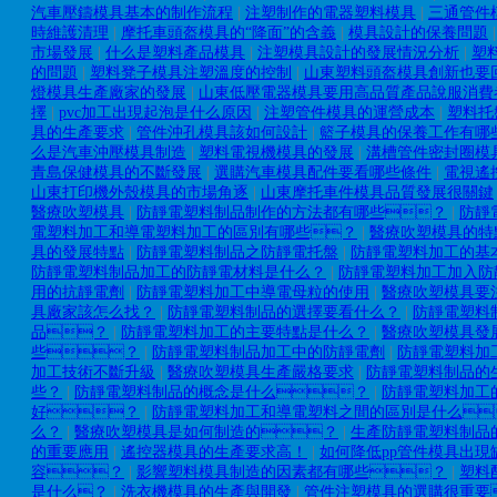
汽車壓鑄模具基本的制作流程
|
注塑制作的電器塑料模具
|
三通管件
時維護清理
|
摩托車頭盔模具的“降面”的含義
|
模具設計的保養問題
市場發展
|
什么是塑料產品模具
|
注塑模具設計的發展情況分析
|
塑
的問題
|
塑料凳子模具注塑溫度的控制
|
山東塑料頭盔模具創新也要
燈模具生產廠家的發展
|
山東低壓電器模具要用高品質產品說服消費
擇
|
pvc加工出現起泡是什么原因
|
注塑管件模具的運營成本
|
塑料托
具的生產要求
|
管件沖孔模具該如何設計
|
籃子模具的保養工作有哪
么是汽車沖壓模具制造
|
塑料電視機模具的發展
|
溝槽管件密封圈模
青島保健模具的不斷發展
|
選購汽車模具配件要看哪些條件
|
電視遙
山東打印機外殼模具的市場角逐
|
山東摩托車件模具品質發展很關鍵
醫療吹塑模具
|
防靜電塑料制品制作的方法都有哪些？
|
防靜
電塑料加工和導電塑料加工的區別有哪些？
|
醫療吹塑模具的特
具的發展特點
|
防靜電塑料制品之防靜電托盤
|
防靜電塑料加工的基
防靜電塑料制品加工的防靜電材料是什么？
|
防靜電塑料加工加入防
用的抗靜電劑
|
防靜電塑料加工中導電母粒的使用
|
醫療吹塑模具要
具廠家該怎么找？
|
防靜電塑料制品的選擇要看什么？
|
防靜電塑料
品？
|
防靜電塑料加工的主要特點是什么？
|
醫療吹塑模具發
些？
|
防靜電塑料制品加工中的防靜電劑
|
防靜電塑料加
加工技術不斷升級
|
醫療吹塑模具生產嚴格要求
|
防靜電塑料制品的
些？
|
防靜電塑料制品的概念是什么？
|
防靜電塑料加工
好？
|
防靜電塑料加工和導電塑料之間的區別是什么
么？
|
醫療吹塑模具是如何制造的？
|
生產防靜電塑料制品
的重要應用
|
遙控器模具的生產要求高！
|
如何降低pp管件模具出現
容？
|
影響塑料模具制造的因素都有哪些？
|
塑料
是什么？
|
洗衣機模具的生產與開發
|
管件注塑模具的選購很重要