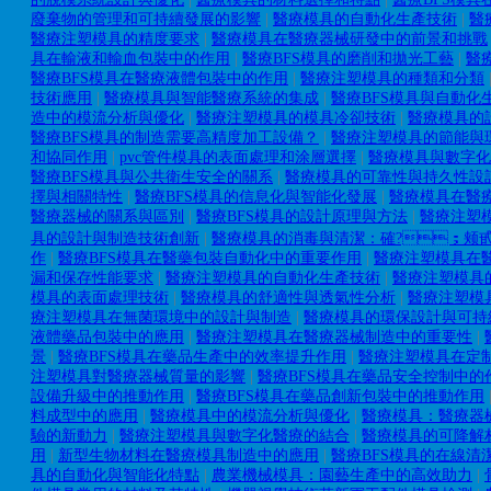
廢棄物的管理和可持續發展的影響
|
醫療模具的自動化生產技術
|
醫
醫療注塑模具的精度要求
|
醫療模具在醫療器械研發中的前景和挑戰
具在輸液和輸血包裝中的作用
|
醫療BFS模具的磨削和拋光工藝
|
醫
醫療BFS模具在醫療液體包裝中的作用
|
醫療注塑模具的種類和分類
技術應用
|
醫療模具與智能醫療系統的集成
|
醫療BFS模具與自動化
造中的模流分析與優化
|
醫療注塑模具的模具冷卻技術
|
醫療模具的
醫療BFS模具的制造需要高精度加工設備？
|
醫療注塑模具的節能與
和協同作用
|
pvc管件模具的表面處理和涂層選擇
|
醫療模具與數字化
醫療BFS模具與公共衛生安全的關系
|
醫療模具的可靠性與持久性設
擇與相關特性
|
醫療BFS模具的信息化與智能化發展
|
醫療模具在醫
醫療器械的關系與區別
|
醫療BFS模具的設計原理與方法
|
醫療注塑
具的設計與制造技術創新
|
醫療模具的消毒與清潔：確?；颊甙
作
|
醫療BFS模具在醫藥包裝自動化中的重要作用
|
醫療注塑模具在
漏和保存性能要求
|
醫療注塑模具的自動化生產技術
|
醫療注塑模具
模具的表面處理技術
|
醫療模具的舒適性與透氣性分析
|
醫療注塑模
療注塑模具在無菌環境中的設計與制造
|
醫療模具的環保設計與可持
液體藥品包裝中的應用
|
醫療注塑模具在醫療器械制造中的重要性
|
景
|
醫療BFS模具在藥品生產中的效率提升作用
|
醫療注塑模具在定
注塑模具對醫療器械質量的影響
|
醫療BFS模具在藥品安全控制中的
設備升級中的推動作用
|
醫療BFS模具在藥品創新包裝中的推動作用
料成型中的應用
|
醫療模具中的模流分析與優化
|
醫療模具：醫療器
驗的新動力
|
醫療注塑模具與數字化醫療的結合
|
醫療模具的可降解
用
|
新型生物材料在醫療模具制造中的應用
|
醫療BFS模具的在線清
具的自動化與智能化特點
|
農業機械模具：園藝生產中的高效助力
|