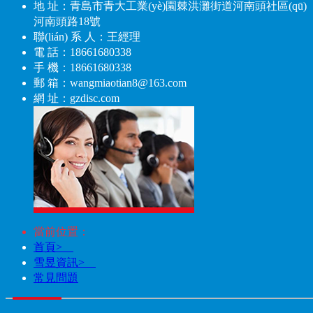
地 址：青島市青大工業(yè)園棘洪灘街道河南頭社區(qū)
河南頭路18號
聯(lián) 系 人：王經理
電 話：18661680338
手 機：18661680338
郵 箱：wangmiaotian8@163.com
網 址：gzdisc.com
當前位置：
首頁>
雪昱資訊>
常見問題