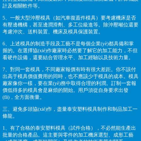
計及相關軟件等。
5、一般大型沖壓模具（如汽車復蓋件模具）要考慮機床是否
有壓邊機構，甚至邊潤滑劑、多工位級進等。除沖壓噸位還要
考慮沖次、送料裝置、機床及模具保護裝置。
6、上述模具的制造手段及工藝不是每個企業(yè)都具備和掌
握的。在選擇協(xié)作廠家時必然要了解它的加工能力，不但
看硬件設備，還要結合管理水平、加工經驗以及技術力量。
7、對同一套模具，不同廠家報價有時有很大差距。你不該付
出高于模具價值費用的同時，也不應該少于模具的成本。模具
廠家像你一樣，要在業(yè)務中取得合理的利潤。訂制一套報
價低得多的模具會是麻煩的開始。用戶須從自身要求出發
(fā)，全方面衡量。
三、避免多頭協(xié)作，盡量泰安塑料模具制作和制品加工一
條龍。
1、有了合格的泰安塑料模具（試件合格），不必然能生產出
批量的合格產品。這主要與零件的加工機床選型、成形工藝