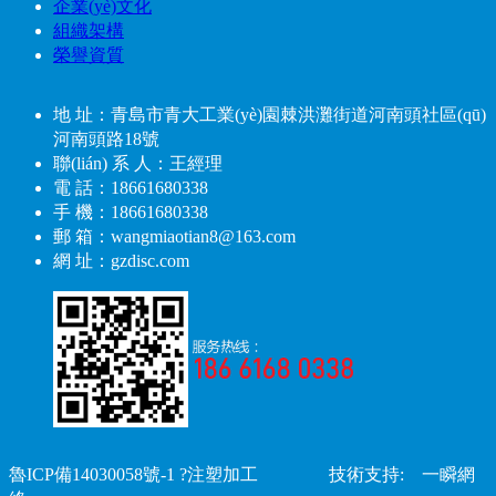
企業(yè)文化
組織架構
榮譽資質
地 址：青島市青大工業(yè)園棘洪灘街道河南頭社區(qū)
河南頭路18號
聯(lián) 系 人：王經理
電 話：18661680338
手 機：18661680338
郵 箱：wangmiaotian8@163.com
網 址：gzdisc.com
魯ICP備14030058號-1
?注塑加工 技術支持:
一瞬網