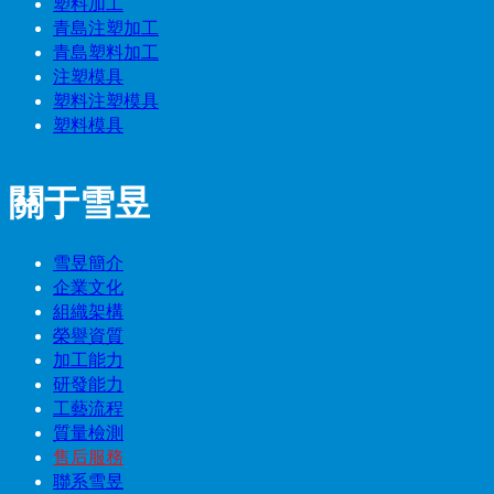
塑料加工
青島注塑加工
青島塑料加工
注塑模具
塑料注塑模具
塑料模具
關于雪昱
雪昱簡介
企業文化
組織架構
榮譽資質
加工能力
研發能力
工藝流程
質量檢測
售后服務
聯系雪昱