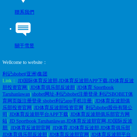
聯系我們
關于雪昱
Wellcome to website：
利记sbobet(亚洲)集团
Link：
JD国际体育反波胆,JD体育反波胆APP下载,JD体育反波
胆投资官网
|
JD体育俱乐部反波胆
|
JD体育 Sportbook
Taruhanlawan
|
sbobet网址-利记sbobet注册登录 利记SBOBET体
育网页版注册登录 sbobet利记app手机注册
|
JD体育反波胆俱
乐部投资官网
|
JD体育反波胆投资官网
|
利记sbobet股份有限公
司
|
JD体育反波胆平台APP下载
|
JD体育反波胆俱乐部官方网
站
|
JD Sportbook Taruhanlawan,JD体育反波胆官网,JD国际反波
胆
|
JD体育反波胆官网
|
JD体育,JD体育反波胆,JD体育俱乐部
|
JD体育俱乐部反波胆
|
JD体育反波胆官网
|
JD体育反波胆平台