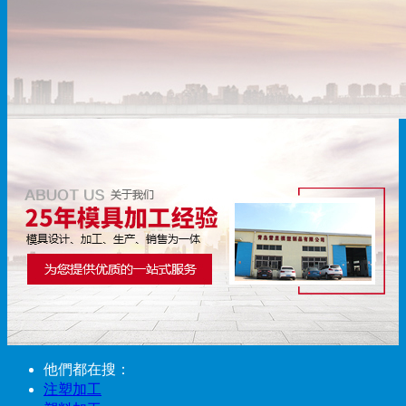
他們都在搜：
注塑加工