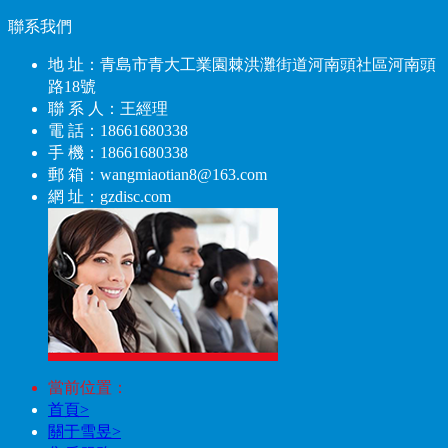
聯系我們
地 址：青島市青大工業園棘洪灘街道河南頭社區河南頭
路18號
聯 系 人：王經理
電 話：18661680338
手 機：18661680338
郵 箱：wangmiaotian8@163.com
網 址：gzdisc.com
當前位置：
首頁>
關于雪昱>