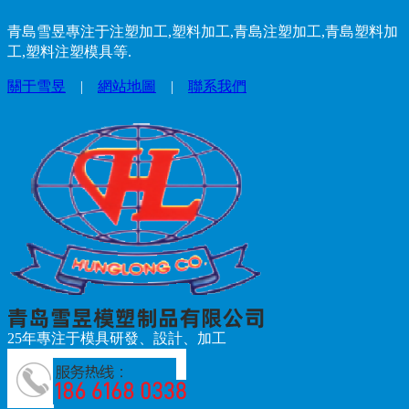
青島雪昱專注于注塑加工,塑料加工,青島注塑加工,青島塑料加
工,塑料注塑模具等.
關于雪昱
|
網站地圖
|
聯系我們
25年專注于模具研發、設計、加工