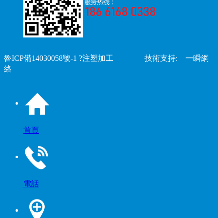
魯ICP備14030058號-1
?注塑加工 技術支持:
一瞬網
絡
首頁
電話