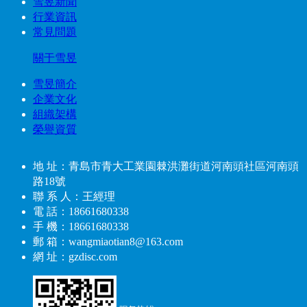
雪昱新聞
行業資訊
常見問題
關于雪昱
雪昱簡介
企業文化
組織架構
榮譽資質
地 址：青島市青大工業園棘洪灘街道河南頭社區河南頭
路18號
聯 系 人：王經理
電 話：18661680338
手 機：18661680338
郵 箱：wangmiaotian8@163.com
網 址：gzdisc.com