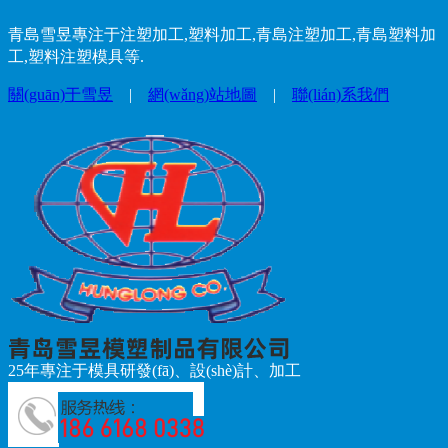
青島雪昱專注于注塑加工,塑料加工,青島注塑加工,青島塑料加
工,塑料注塑模具等.
關(guān)于雪昱
|
網(wǎng)站地圖
|
聯(lián)系我們
25年專注于模具研發(fā)、設(shè)計、加工