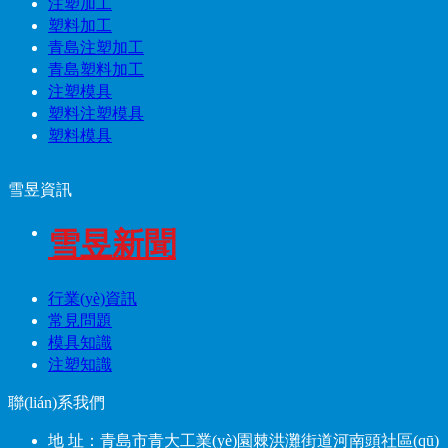
注塑加工
塑料加工
青島注塑加工
青島塑料加工
注塑模具
塑料注塑模具
塑料模具
雪昱資訊
雪昱新聞
行業(yè)資訊
常見問題
模具知識
注塑知識
聯(lián)系我們
地 址：青島市青大工業(yè)園棘洪灘街道河南頭社區(qū)