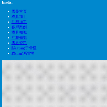
English
雪昱首頁
模具加工
注塑加工
客戶案例
模具知識
注塑知識
雪昱資訊
關(guān)于雪昱
聯(lián)系雪昱