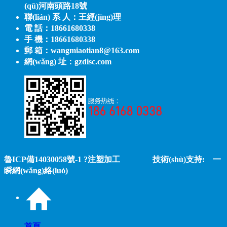
(qū)河南頭路18號
聯(lián) 系 人：王經(jīng)理
電 話：18661680338
手 機：18661680338
郵 箱：wangmiaotian8@163.com
網(wǎng) 址：gzdisc.com
魯ICP備14030058號-1
?注塑加工 技術(shù)支持:
一
瞬網(wǎng)絡(luò)
首頁