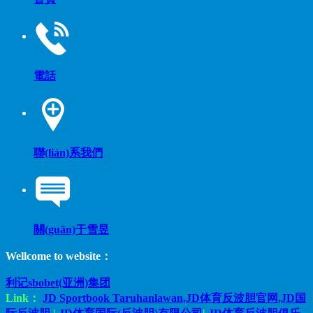
電話
聯(lián)系我們
關(guān)于雪昱
Wellcome to website：
利记sbobet(亚洲)集团
Link：
JD Sportbook Taruhanlawan,JD体育反波胆官网,JD国