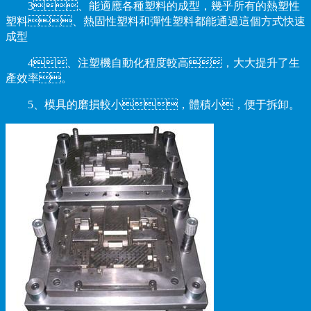
3、能適應各種塑料的成型，幾乎所有的熱塑性
塑料、熱固性塑料和彈性塑料都能通過這個方式快速
成型
4、注塑機自動化程度較高，大大提升了生
產效率。
5、模具的磨損較小，體積小，便于拆卸。