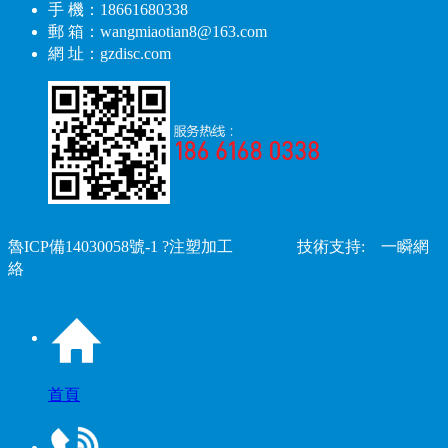
手 機：18661680338
郵 箱：wangmiaotian8@163.com
網 址：gzdisc.com
魯ICP備14030058號-1
?注塑加工 技術支持:
一瞬網
絡
首頁