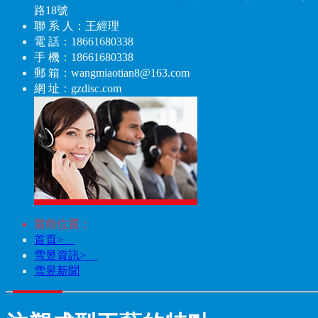
路18號
聯 系 人：王經理
電 話：18661680338
手 機：18661680338
郵 箱：wangmiaotian8@163.com
網 址：gzdisc.com
當前位置：
首頁>
雪昱資訊>
雪昱新聞