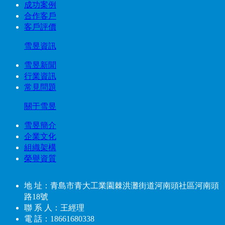
成功案例
合作客戶
客戶評價
雪昱資訊
雪昱新聞
行業資訊
常見問題
關于雪昱
雪昱簡介
企業文化
組織架構
榮譽資質
地 址：青島市青大工業園棘洪灘街道河南頭社區河南頭
路18號
聯 系 人：王經理
電 話：18661680338