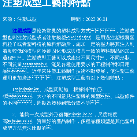
注塑成型工藝的特點
來源：注塑成型 時間：2023.06.01
注塑成型
是較為常見的塑料成型方式，注塑成
型也叫注射成型或者注射模塑，是用過注塑機將塑
料粒子或者塑料粉的原料熔融后，施加一定的壓力將其注入到
溫度較低的模型內冷卻固化形成與模具一致的塑料制品的加工
過程。注塑成型工藝可以成產出不同尺寸、不同形狀、
不同質量、滿足各種使用要求的工程制件和日用
品。近年來注塑工藝制作技術不斷發展，使注塑工藝
運用更加廣泛。注塑成型工藝有以下幾個特點：
1、成型周期短，根據制件的形
狀、大小的不同意見注塑機的類型、成型條件
的不同，周期為幾秒到幾分鐘不等。
2、能夠一次成型外形復雜，尺度精度
高、質量好的產品制作，多種品種類型是其他塑料
成型方法無法比擬的。