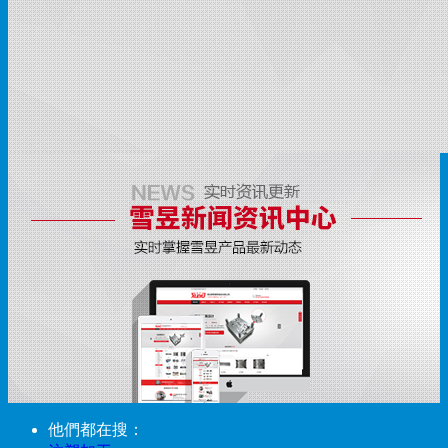
他們都在搜：