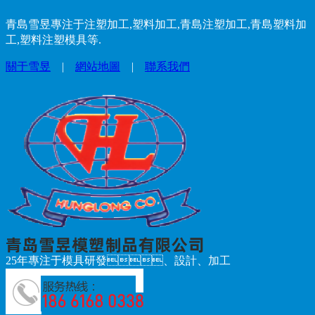
青島雪昱專注于注塑加工,塑料加工,青島注塑加工,青島塑料加
工,塑料注塑模具等.
關于雪昱
|
網站地圖
|
聯系我們
25年專注于模具研發、設計、加工