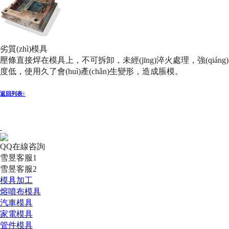
劣質(zhì)模具
壓條直接焊在模具上，不可拆卸，未經(jīng)淬火處理，強(qiáng)
度低，使用久了會(huì)產(chǎn)生變形，造成脹模。
返回列表↑
QQ在線咨詢
雪昱客服1
雪昱客服2
模具加工
熔噴布模具
汽車模具
家電模具
管件模具