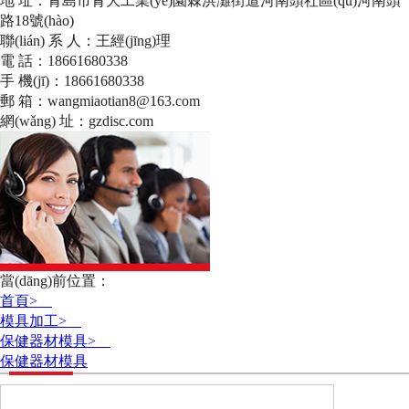
地 址：青島市青大工業(yè)園棘洪灘街道河南頭社區(qū)河南頭
路18號(hào)
聯(lián) 系 人：王經(jīng)理
電 話：18661680338
手 機(jī)：18661680338
郵 箱：wangmiaotian8@163.com
網(wǎng) 址：gzdisc.com
當(dāng)前位置：
首頁>
模具加工>
保健器材模具>
保健器材模具