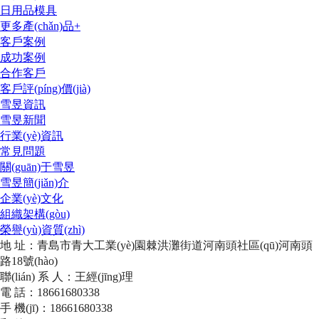
日用品模具
更多產(chǎn)品+
客戶案例
成功案例
合作客戶
客戶評(píng)價(jià)
雪昱資訊
雪昱新聞
行業(yè)資訊
常見問題
關(guān)于雪昱
雪昱簡(jiǎn)介
企業(yè)文化
組織架構(gòu)
榮譽(yù)資質(zhì)
地 址：青島市青大工業(yè)園棘洪灘街道河南頭社區(qū)河南頭
路18號(hào)
聯(lián) 系 人：王經(jīng)理
電 話：18661680338
手 機(jī)：18661680338