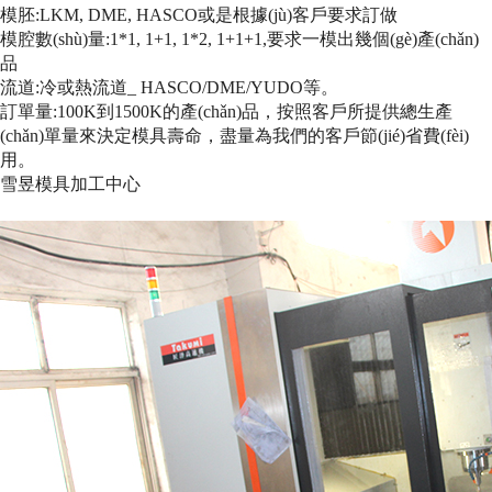
模胚:LKM, DME, HASCO或是根據(jù)客戶要求訂做
模腔數(shù)量:1*1, 1+1, 1*2, 1+1+1,要求一模出幾個(gè)產(chǎn)
品
流道:冷或熱流道_ HASCO/DME/YUDO等。
訂單量:100K到1500K的產(chǎn)品，按照客戶所提供總生產
(chǎn)單量來決定模具壽命，盡量為我們的客戶節(jié)省費(fèi)
用。
雪昱模具加工中心