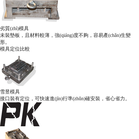
劣質(zhì)模具
未裝墊板，且材料較薄，強(qiáng)度不夠，容易產(chǎn)生變
形。
模具
定位比較
雪昱模具
接口裝有定位，可快速進(jìn)行準(zhǔn)確安裝，省心省力。