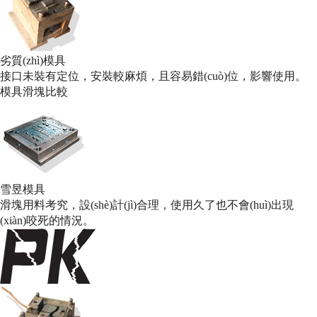
劣質(zhì)模具
接口未裝有定位，安裝較麻煩，且容易錯(cuò)位，影響使用。
模具
滑塊比較
雪昱模具
滑塊用料考究，設(shè)計(jì)合理，使用久了也不會(huì)出現
(xiàn)咬死的情況。