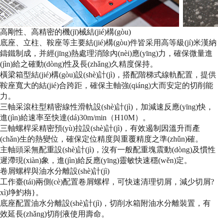
高剛性、高精密的機(jī)械結(jié)構(gòu)
底座、立柱、鞍座等主要結(jié)構(gòu)件皆采用高等級(jí)米漢納
鑄鐵制成，并經(jīng)熱處理消除內(nèi)應(yīng)力，確保微量進
(jìn)給之確動(dòng)性及長(zhǎng)久精度保持。
橫梁箱型結(jié)構(gòu)設(shè)計(jì)，搭配階梯式線軌配置，提供
鞍座寬大的結(jié)合跨距，確保主軸強(qiáng)大而安定的切削能
力。
三軸采滾柱型精密線性滑軌設(shè)計(jì)，加減速反應(yīng)快，
進(jìn)給速率至快達(dá)30m/min（H10M）。
三軸螺桿采精密預(yù)拉設(shè)計(jì)，有效遏制因溫升而產
(chǎn)生的熱變位，確保定位精度與重覆精度之準(zhǔn)確。
主軸頭采無配重設(shè)計(jì)，沒有一般配重塊震動(dòng)及慣性
遲滯現(xiàn)象，進(jìn)給反應(yīng)靈敏快速穩(wěn)定。
卷屑螺桿與油水分離設(shè)計(jì)
工作臺(tái)兩側(cè)配置卷屑螺桿，可快速清理切屑，減少切屑?
xì)埩魡栴}。
底座配置油水分離設(shè)計(jì)，切削水箱附油水分離裝置，有
效延長(zhǎng)切削液使用壽命。