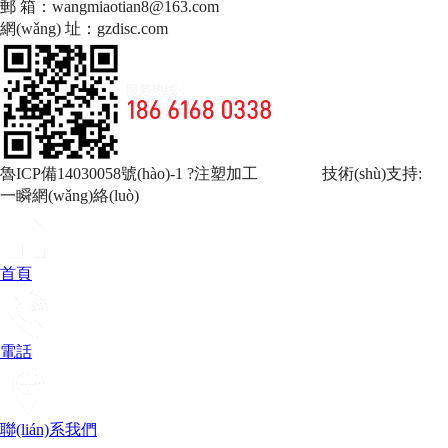
郵 箱：wangmiaotian8@163.com
網(wǎng) 址：gzdisc.com
魯ICP備14030058號(hào)-1
?注塑加工 技術(shù)支持:
一瞬網(wǎng)絡(luò)
首頁
電話
聯(lián)系我們