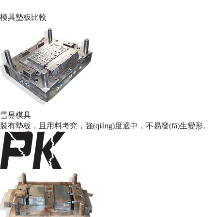
模具墊板比較
雪昱模具
裝有墊板，且用料考究，強(qiáng)度適中，不易發(fā)生變形。