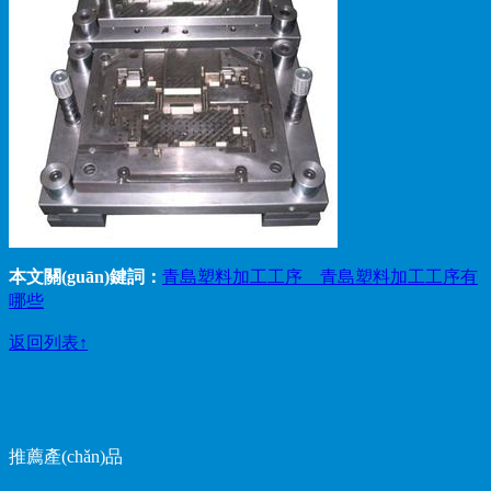
本文關(guān)鍵詞：
青島塑料加工工序 青島塑料加工工序有
哪些
返回列表↑
推薦產(chǎn)品