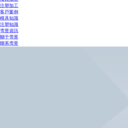
注塑加工
客戶案例
模具知識
注塑知識
雪昱資訊
關于雪昱
聯系雪昱