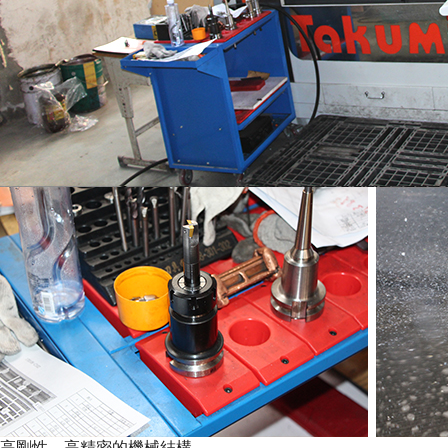
高剛性、高精密的機械結構