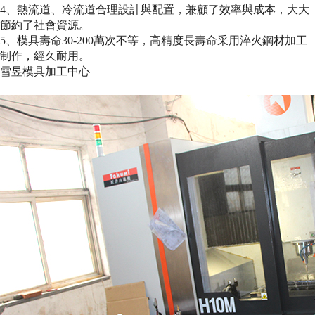
4、熱流道、冷流道合理設計與配置，兼顧了效率與成本，大大
節約了社會資源。
5、模具壽命30-200萬次不等，高精度長壽命采用淬火鋼材加工
制作，經久耐用。
雪昱模具加工中心