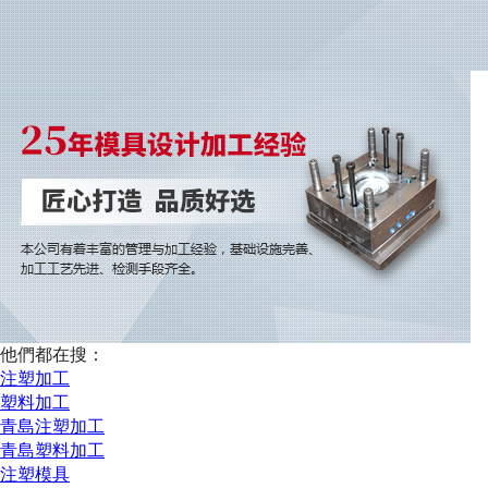
他們都在搜：
注塑加工
塑料加工
青島注塑加工
青島塑料加工
注塑模具