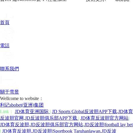
首頁
電話
聯系我們
關于雪昱
Wellcome to website：
利记sbobet(亚洲)集团
Link：
JD体育亚洲国际
|
JD Sports Global反波胆APP下载,JD体育
反波胆官网,JD反波胆俱乐部APP下载
|
JD体育反波胆官方网站
|
JD体育反波胆,JD反波胆俱乐部官方网站,JD反波胆|football lay bet
|
JD体育反波胆,JD反波胆|Sportbook Taruhanlawan,JD反波