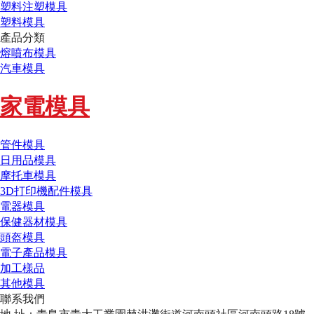
塑料注塑模具
塑料模具
產品分類
熔噴布模具
汽車模具
家電模具
管件模具
日用品模具
摩托車模具
3D打印機配件模具
電器模具
保健器材模具
頭盔模具
電子產品模具
加工樣品
其他模具
聯系我們