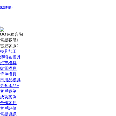
返回列表↑
QQ在線咨詢
雪昱客服1
雪昱客服2
模具加工
熔噴布模具
汽車模具
家電模具
管件模具
日用品模具
更多產品+
客戶案例
成功案例
合作客戶
客戶評價
雪昱資訊