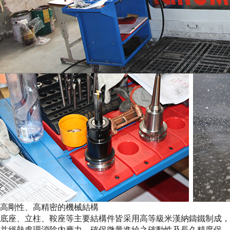
高剛性、高精密的機械結構
底座、立柱、鞍座等主要結構件皆采用高等級米漢納鑄鐵制成，
并經熱處理消除內應力，確保微量進給之確動性及長久精度保