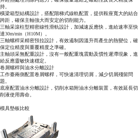
持。
橫梁箱型結構設計，搭配階梯式線軌配置，提供鞍座寬大的結合
跨距，確保主軸強大而安定的切削能力。
三軸采滾柱型精密線性滑軌設計，加減速反應快，進給速率至快
達30m/min（H10M）。
三軸螺桿采精密預拉設計，有效遏制因溫升而產生的熱變位，確
保定位精度與重覆精度之準確。
主軸頭采無配重設計，沒有一般配重塊震動及慣性遲滯現象，進
給反應靈敏快速穩定。
卷屑螺桿與油水分離設計
工作臺兩側配置卷屑螺桿，可快速清理切屑，減少切屑殘留問
題。
底座配置油水分離設計，切削水箱附油水分離裝置，有效延長切
削液使用壽命。
模具墊板比較