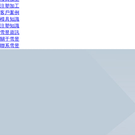
注塑加工
客戶案例
模具知識
注塑知識
雪昱資訊
關于雪昱
聯系雪昱