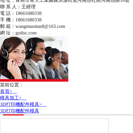
地 址：青島市青大工業園棘洪灘街道河南頭社區河南頭路18號
聯 系 人：王經理
電 話：18661680338
手 機：18661680338
郵 箱：wangmiaotian8@163.com
網 址：gzdisc.com
當前位置：
首頁>
模具加工>
3D打印機配件模具>
3D打印機配件模具