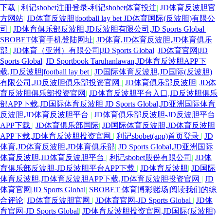
下载
|
利记sbobet注册登录-利记sbobet体育投注
|
JD体育反波胆官
方网站
|
JD体育反波胆|football lay bet JD体育国际(反波胆)有限公
司
|
JD体育俱乐部反波胆,JD反波胆有限公司,JD Sports Global
|
SBOBET体育手机登陆网址
|
JD体育,JD体育反波胆,JD体育俱乐
部
|
JD体育（亚洲）有限公司|JD Sports Global
|
JD体育官网|JD
Sports Global
|
JD Sportbook Taruhanlawan,JD体育反波胆APP下
载,JD反波胆|football lay bet
|
JD国际体育反波胆,JD国际(反波胆)
有限公司,JD反波胆俱乐部投资官网
|
JD体育俱乐部反波胆
|
JD体
育反波胆俱乐部投资官网
|
JD体育反波胆平台入口,JD反波胆俱乐
部APP下载,JD国际体育反波胆 JD Sports Global,JD亚洲国际体育
反波胆,JD体育反波胆平台
|
JD体育俱乐部反波胆-JD反波胆平台
APP下载
|
JD体育俱乐部国际
|
JD国际体育反波胆,JD体育反波胆
APP下载,JD体育反波胆投资官网
|
利记sbobet(app)首页登录
|
JD
体育,JD体育反波胆,JD体育俱乐部
|
JD Sports Global,JD亚洲国际
体育反波胆,JD体育反波胆平台
|
利记sbobet股份有限公司
|
JD体
育俱乐部反波胆-JD反波胆平台APP下载
|
JD体育反波胆
|
JD国际
体育反波胆,JD体育反波胆APP下载,JD体育反波胆投资官网
|
JD
体育官网|JD Sports Global
|
SBOBET 体育博彩赌场|阅读我们的综
合评论
|
JD体育反波胆官网
|
JD体育官网-JD Sports Global
|
JD体
育官网-JD Sports Global
|
JD体育反波胆投资官网,JD国际(反波胆)