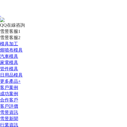
QQ在線咨詢
雪昱客服1
雪昱客服2
模具加工
熔噴布模具
汽車模具
家電模具
管件模具
日用品模具
更多產品+
客戶案例
成功案例
合作客戶
客戶評價
雪昱資訊
雪昱新聞
行業資訊