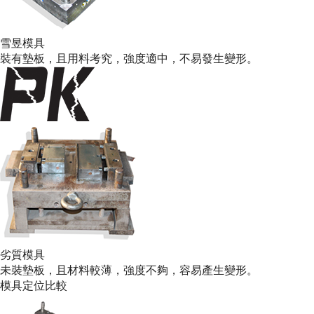
雪昱模具
裝有墊板，且用料考究，強度適中，不易發生變形。
劣質模具
未裝墊板，且材料較薄，強度不夠，容易產生變形。
模具
定位比較