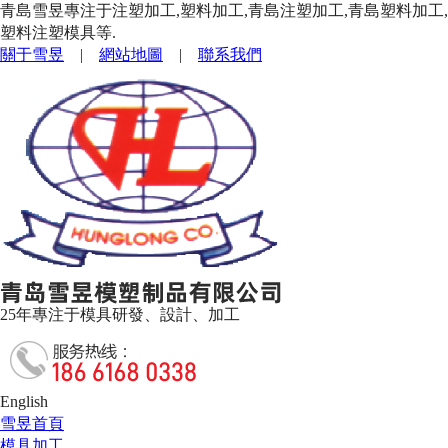
青島雪昱專注于注塑加工,塑料加工,青島注塑加工,青島塑料加工,
塑料注塑模具等.
關于雪昱
|
網站地圖
|
聯系我們
25年專注于模具研發、設計、加工
English
雪昱首頁
模具加工