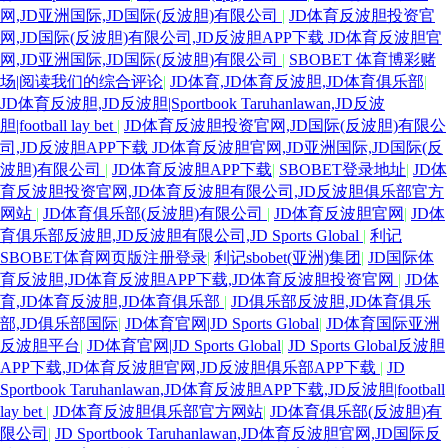
网,JD亚洲国际,JD国际(反波胆)有限公司
|
JD体育反波胆投资官
网,JD国际(反波胆)有限公司,JD反波胆APP下载 JD体育反波胆官
网,JD亚洲国际,JD国际(反波胆)有限公司
|
SBOBET 体育博彩赌
场|阅读我们的综合评论
|
JD体育,JD体育反波胆,JD体育俱乐部
|
JD体育反波胆,JD反波胆|Sportbook Taruhanlawan,JD反波
胆|football lay bet
|
JD体育反波胆投资官网,JD国际(反波胆)有限公
司,JD反波胆APP下载 JD体育反波胆官网,JD亚洲国际,JD国际(反
波胆)有限公司
|
JD体育反波胆APP下载
|
SBOBET登录地址
|
JD体
育反波胆投资官网,JD体育反波胆有限公司,JD反波胆俱乐部官方
网站
|
JD体育俱乐部(反波胆)有限公司
|
JD体育反波胆官网
|
JD体
育俱乐部反波胆,JD反波胆有限公司,JD Sports Global
|
利记
SBOBET体育网页版注册登录
|
利记sbobet(亚洲)集团
|
JD国际体
育反波胆,JD体育反波胆APP下载,JD体育反波胆投资官网
|
JD体
育,JD体育反波胆,JD体育俱乐部
|
JD俱乐部反波胆,JD体育俱乐
部,JD俱乐部国际
|
JD体育官网|JD Sports Global
|
JD体育国际亚洲
反波胆平台
|
JD体育官网|JD Sports Global
|
JD Sports Global反波胆
APP下载,JD体育反波胆官网,JD反波胆俱乐部APP下载
|
JD
Sportbook Taruhanlawan,JD体育反波胆APP下载,JD反波胆|football
lay bet
|
JD体育反波胆俱乐部官方网站
|
JD体育俱乐部(反波胆)有
限公司
|
JD Sportbook Taruhanlawan,JD体育反波胆官网,JD国际反