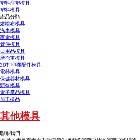
塑料注塑模具
塑料模具
產品分類
熔噴布模具
汽車模具
家電模具
管件模具
日用品模具
摩托車模具
3D打印機配件模具
電器模具
保健器材模具
頭盔模具
電子產品模具
加工樣品
其他模具
聯系我們