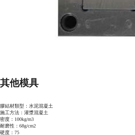
其他模具
膠結材類型：水泥混凝土
施工方法：灌漿混凝土
密度：100kg/m3
耐磨性：68g/cm2
硬度：75