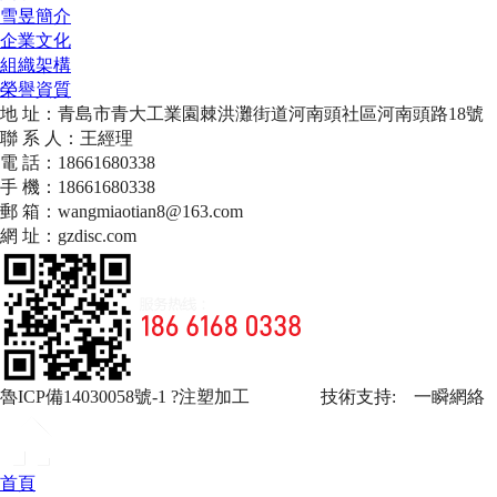
雪昱簡介
企業文化
組織架構
榮譽資質
地 址：青島市青大工業園棘洪灘街道河南頭社區河南頭路18號
聯 系 人：王經理
電 話：18661680338
手 機：18661680338
郵 箱：wangmiaotian8@163.com
網 址：gzdisc.com
魯ICP備14030058號-1
?注塑加工 技術支持:
一瞬網絡
首頁