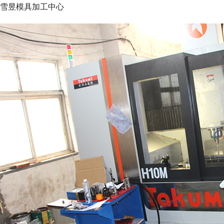
雪昱模具加工中心