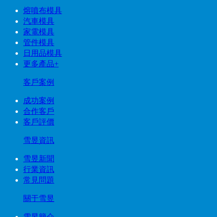
熔噴布模具
汽車模具
家電模具
管件模具
日用品模具
更多產品+
客戶案例
成功案例
合作客戶
客戶評價
雪昱資訊
雪昱新聞
行業資訊
常見問題
關于雪昱
雪昱簡介