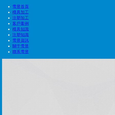
雪昱首頁
模具加工
注塑加工
客戶案例
模具知識
注塑知識
雪昱資訊
關于雪昱
聯系雪昱