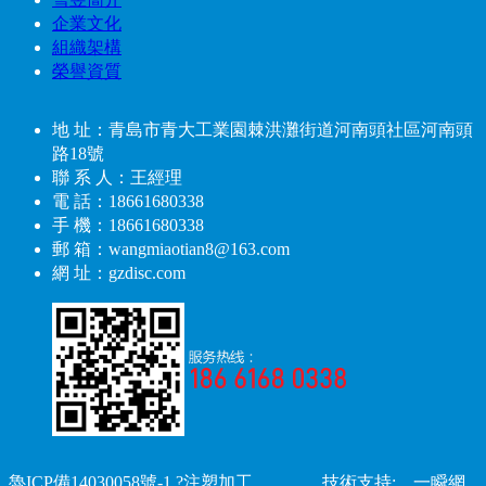
企業文化
組織架構
榮譽資質
地 址：青島市青大工業園棘洪灘街道河南頭社區河南頭
路18號
聯 系 人：王經理
電 話：18661680338
手 機：18661680338
郵 箱：wangmiaotian8@163.com
網 址：gzdisc.com
魯ICP備14030058號-1
?注塑加工 技術支持:
一瞬網