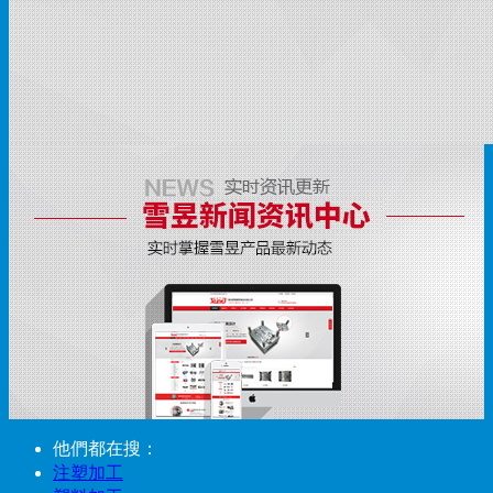
他們都在搜：
注塑加工