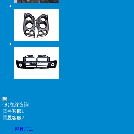
QQ在線咨詢
雪昱客服1
雪昱客服2
模具加工