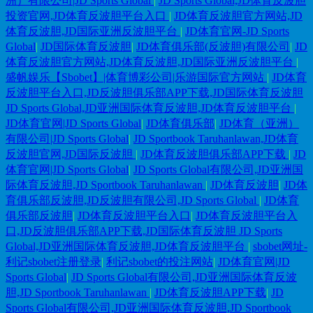
洲）有限公司|JD Sports Global
|
JD Sports Global,JD体育反波胆
投资官网,JD体育反波胆平台入口
|
JD体育反波胆官方网站,JD
体育反波胆,JD国际亚洲反波胆平台
|
JD体育官网-JD Sports
Global
|
JD国际体育反波胆
|
JD体育俱乐部(反波胆)有限公司
|
JD
体育反波胆官方网站,JD体育反波胆,JD国际亚洲反波胆平台
|
盛帆娱乐【Sbobet】|体育博彩公司|乐游国际官方网站
|
JD体育
反波胆平台入口,JD反波胆俱乐部APP下载,JD国际体育反波胆
JD Sports Global,JD亚洲国际体育反波胆,JD体育反波胆平台
|
JD体育官网|JD Sports Global
|
JD体育俱乐部
|
JD体育（亚洲）
有限公司|JD Sports Global
|
JD Sportbook Taruhanlawan,JD体育
反波胆官网,JD国际反波胆
|
JD体育反波胆俱乐部APP下载
|
JD
体育官网|JD Sports Global
|
JD Sports Global有限公司,JD亚洲国
际体育反波胆,JD Sportbook Taruhanlawan
|
JD体育反波胆
|
JD体
育俱乐部反波胆,JD反波胆有限公司,JD Sports Global
|
JD体育
俱乐部反波胆
|
JD体育反波胆平台入口
|
JD体育反波胆平台入
口,JD反波胆俱乐部APP下载,JD国际体育反波胆 JD Sports
Global,JD亚洲国际体育反波胆,JD体育反波胆平台
|
sbobet网址-
利记sbobet注册登录
|
利记sbobet的投注网站
|
JD体育官网|JD
Sports Global
|
JD Sports Global有限公司,JD亚洲国际体育反波
胆,JD Sportbook Taruhanlawan
|
JD体育反波胆APP下载
|
JD
Sports Global有限公司,JD亚洲国际体育反波胆,JD Sportbook