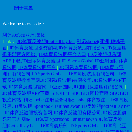
關于雪昱
Wellcome to website：
利记sbobet(亚洲)集团
Link：
JD体育反波胆|football lay bet
|
利记sbobet(亚洲)赚钱平
台
|
JD体育反波胆投资官网,JD体育反波胆有限公司,JD反波胆
俱乐部官方网站
|
JD体育反波胆平台入口,JD反波胆俱乐部
APP下载,JD国际体育反波胆 JD Sports Global,JD亚洲国际体育
反波胆,JD体育反波胆平台
|
JD国际体育反波胆
|
JD体育（亚
洲）有限公司|JD Sports Global
|
JD体育反波胆有限公司
|
JD体
育反波胆投资官网,JD国际(反波胆)有限公司,JD反波胆APP下
载 JD体育反波胆官网,JD亚洲国际,JD国际(反波胆)有限公司
|
JD体育反波胆APP下载
|
SBOBET-SBOBET网投官网-SBOBET
投注网站
|
利记sbobet注册登录-利记sbobet体育投注
|
JD体育反
波胆,JD反波胆|Sportbook Taruhanlawan,JD反波胆|football lay bet
|
JD体育反波胆投资官网,JD体育反波胆有限公司,JD反波胆俱
乐部官方网站
|
JD体育 Sportbook Taruhanlawan JD体育反波
胆|football lay bet
|
JD体育俱乐部|JD Sports Global JD体育（亚