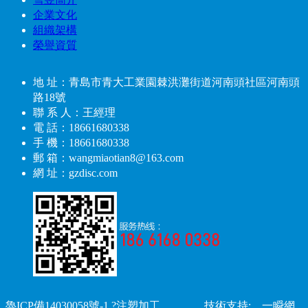
企業文化
組織架構
榮譽資質
地 址：青島市青大工業園棘洪灘街道河南頭社區河南頭
路18號
聯 系 人：王經理
電 話：18661680338
手 機：18661680338
郵 箱：wangmiaotian8@163.com
網 址：gzdisc.com
魯ICP備14030058號-1
?注塑加工 技術支持:
一瞬網