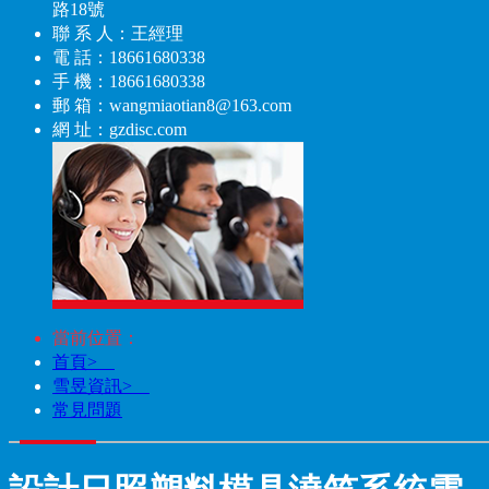
路18號
聯 系 人：王經理
電 話：18661680338
手 機：18661680338
郵 箱：wangmiaotian8@163.com
網 址：gzdisc.com
當前位置：
首頁>
雪昱資訊>
常見問題