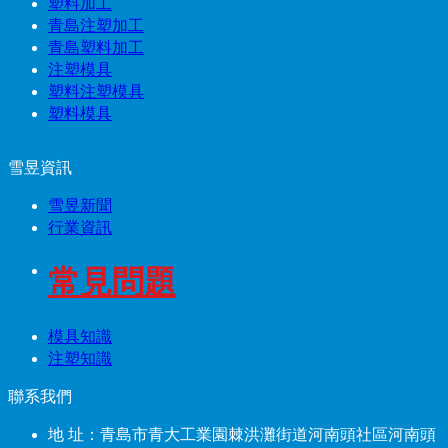
塑料加工
青島注塑加工
青島塑料加工
注塑模具
塑料注塑模具
塑料模具
雪昱資訊
雪昱新聞
行業資訊
常見問題
模具知識
注塑知識
聯系我們
地 址：青島市青大工業園棘洪灘街道河南頭社區河南頭